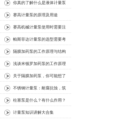
你真的了解什么是液体计量泵
吗？
赛高计量泵的原理及用途
赛高机械计量泵使用时需要注
意哪些方面？
帕斯菲达计量泵的选型需要考
虑哪些因素？
隔膜加药泵的工作原理与结构
分析
浅谈米顿罗加药泵的工作原理
及其使用方法
关于隔膜加药泵，你可能想了
解这些内容
不锈钢计量泵：耐腐抗蚀，筑
牢化工精准加药安全防线
柱塞泵是什么？有什么作用？
计量泵知识讲解大合集