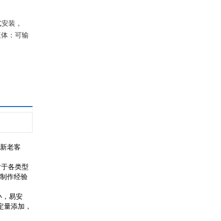
式安装，
液体：可输
的新老客
对于各类型
的制作经验
小，易安
定量添加，