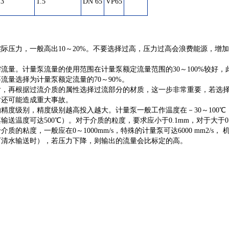
.3
1.5
DN 65
VP65
际压力，一般高出10～20%。不要选择过高，压力过高会浪费能源，增
流量。计量泵流量的使用范围在计量泵额定流量范围的30～100%较好，
量选择为计量泵额定流量的70～90%。
后，再根据过流介质的属性选择过流部分的材质，这一步非常重要，若选
时还可能造成重大事故。
精度级别，精度级别越高投入越大。计量泵一般工作温度在－30～100℃
温度可达500℃）。对于介质的粒度，要求应小于0.1mm，对于大于0.
度，一般应在0～1000mm/s，特殊的计量泵可达6000 mm2/s， 
下清水输送时），若压力下降，则输出的流量会比标定的高。