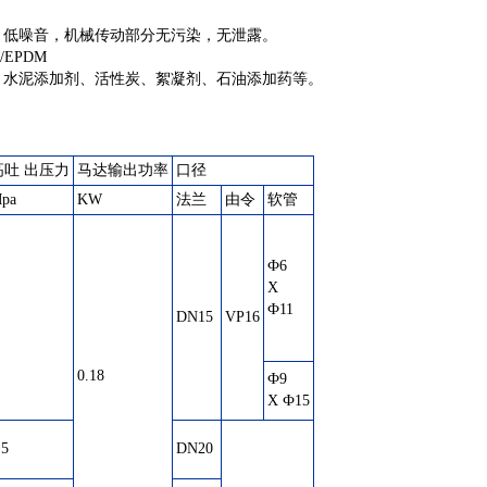
，低噪音，机械传动部分无污染，无泄露。
/EPDM
剂、水泥添加剂、活性炭、絮凝剂、石油添加药等。
高吐 出压力
马达输出功率
口径
pa
KW
法兰
由令
软管
Ф6
X
Ф11
DN15
VP16
0.18
Ф9
X Ф15
.5
DN20