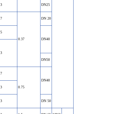
.3
DN25
.7
DN 20
.5
0.37
DN40
.3
DN50
.7
DN40
.3
0.75
.3
DN 50