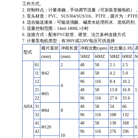
工作方式。
2. 控制特点：计量准确，手动调节流量（可加装变频电机）
3. 泵头材质：PVC、SUS304/SUS316、PTFE，膜片为：PTFE
4. 适合输送液体：可输送强酸、碱类水处理药水、造纸药
5. 流量控制范围：14ml-1800L/小时
6. 连接方式：配有PVC软管、硬管、法兰多种连接方式
7. 计量泵电机类型：有380V或220V电压可供选择
膜片直径
冲程长度
冲程次数(spm)
吐出量(L/H)
型式
(mm)
(mm)
50HZ
60HZ
50HZ
60HZ
M
01
2
48
58
2.1
2.5
11
Ф42
48
58
4.2
5.0
12
96
116
8.4
10.2
4
21
48
58
13.8
16.8
1
Ф65
22
96
116
27.6
33.6
AHA
31
48
58
54
66
Ф84
8
32
96
116
108
132
41
48
58
138
168
Ф120
0
42
96
116
276
336
10