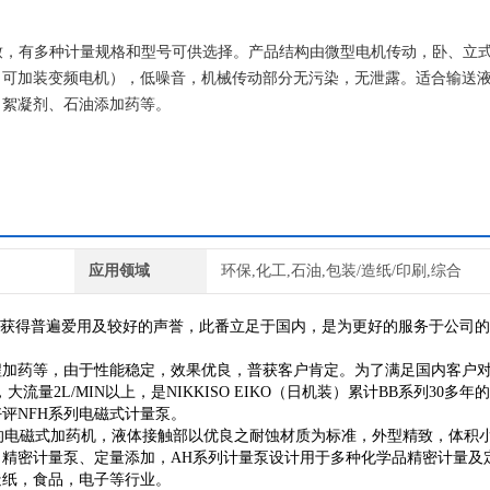
品小巧精致，有多种计量规格和型号可供选择。产品结构由微型电机传动，卧、立
（可加装变频电机），低噪音，机械传动部分无污染，无泄露。适合输送
、絮凝剂、石油添加药等。
应用领域
环保,化工,石油,包装/造纸/印刷,综合
年，并获得普遍爱用及较好的声誉，此番立足于国内，是为更好的服务于公司
程加药等，由于性能稳定，效果优良，普获客户肯定。为了满足国内客户
2L/MIN以上，是NIKKISO EIKO（日机装）累计BB系列30多年
评NFH系列电磁式计量泵。
泛用型的电磁式加药机，液体接触部以优良之耐蚀材质为标准，外型精致，体积
。精密计量泵、定量添加，AH系列计量泵设计用于多种化学品精密计量及
造纸，食品，电子等行业。