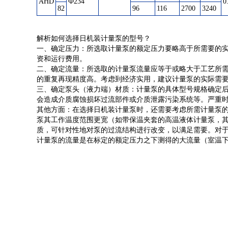
AHD
Ф234
0
82
96
116
2700
3240
解析如何选择日机装计量泵的型号？
一、确定压力：所选取计量泵的额定压力要略高于所需要的实
资和运行费用。
二、确定流量：所选取的计量泵流量应等于或略大于工艺所需
的重复再现精度高。考虑到经济实用，建议计量泵的实际需要流
三、确定泵头（液力端）材质：计量泵的具体型号规格确定
会造成介质腐蚀损坏过流部件或介质泄露污染系统等。严重
其他方面：在选择日机装计量泵时，还需要考虑所需计量泵的
泵其工作温度范围更宽（如带保温夹套的高温液体计量泵，其输送
质，可针对性地对泵的过流结构进行改变，以满足需要。对于介质的粘
计量泵的流量是在标定的额定压力之下测得的大流量（室温