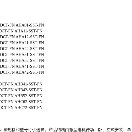
CT-FN|AHA01-SST-FN
CT-FN|AHA11-SST-FN
CT-FN|AHA12-SST-FN
CT-FN|AHA21-SST-FN
CT-FN|AHA22-SST-FN
CT-FN|AHA31-SST-FN
CT-FN|AHA32-SST-FN
CT-FN|AHA41-SST-FN
CT-FN|AHA42-SST-FN
CT-FN|AHB41-SST-FN
CT-FN|AHB42-SST-FN
CT-FN|AHB52-SST-FN
CT-FN|AHC62-SST-FN
CT-FN|AHC72-SST-FN
有多种计量规格和型号可供选择。产品结构由微型电机传动，卧、立式安装，