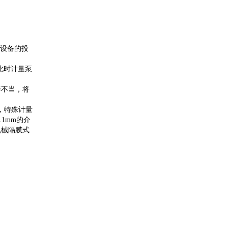
加设备的投
此时计量泵
择不当，将
，特殊计量
1mm的介
机械隔膜式