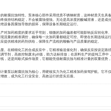
耐腐抗蚀特性。泵体核心部件采用优质不锈钢材质，这种材质天生具
始终保持结构稳定，不会被腐蚀侵蚀。无论是高浓度的酸碱溶液，还是成
杜绝设备因腐蚀导致的损坏，保障设备长期稳定运行。
产对加药精度的要求近乎苛刻，细微的加药偏差都可能影响反应转化率
实现流量的精准调控，确保每一次加药量都稳定可控。即便在长期连续运
反应提供精准的药剂供给，保障生产流程的顺畅与产品质量的稳定。
。在精细化工的合成反应中，它精准输送催化剂，确保反应按设定路
调节剂，高效控制废水pH值，助力达标排放；在原料生产的提纯工序中
产线，还是间歇式操作场景，它都能凭借耐腐抗蚀与精准计量的双重优势
量泵以耐腐抗蚀为核心，用硬核实力为化工精准加药保驾护航。它不
质增效，成为化工行业安全、高效运行的坚实后盾。