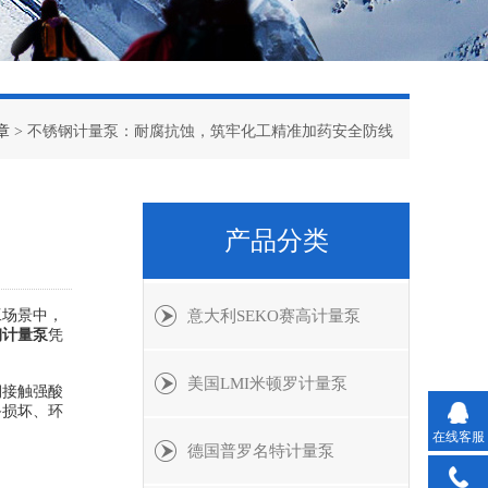
章
> 不锈钢计量泵：耐腐抗蚀，筑牢化工精准加药安全防线
产品分类
工场景中，
意大利SEKO赛高计量泵
钢计量泵
凭
美国LMI米顿罗计量泵
期接触强酸
备损坏、环
在线客服
德国普罗名特计量泵