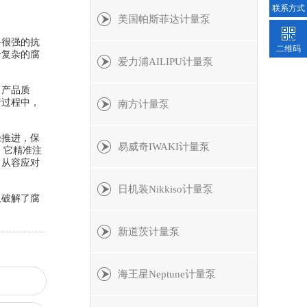
联系方式
美国帕斯菲达计量泵
备很强的抗
二维码
分复杂的腐
爱力浦AILIPU计量泵
、产品质
行过程中，
南方计量泵
径推进，保
易威奇IWAKI计量泵
，它精准注
，从容应对
日机装Nikkiso计量泵
仅破解了腐
新道茨计量泵
海王星Neptune计量泵