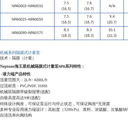
7.5
7.6
NPA0002~NPA0010
N/A
(16.5)
(16.7)
7.5
7.6
9.4
NPA0025~NPA0050
(16.5)
(16.7)
(20.7)
8.3
8.3
10.1
NPA0090~NPA0175
(18.3)
(18.3)
(22.3)
机械系列隔膜式计量泵
技术：隔膜（计量）
Neptune海王星机械隔膜式计量泵
NPA系列特性：
-液力端产品特性
流量范围大：
2L/h - 4200L/h
过流材质：
PVC,PVDF, 316SS
机械双隔膜带破裂报警
选配
(
)
自吸高度高达
米
选配
9
(
)
特殊设计阀座，可保证泵运行与停止状态，可保证阀座*无泄露
多种专业应用液力端设计：高粘度（3200cPs)、浆料、浓硫酸、次氯酸钠
自清洗单向阀结构