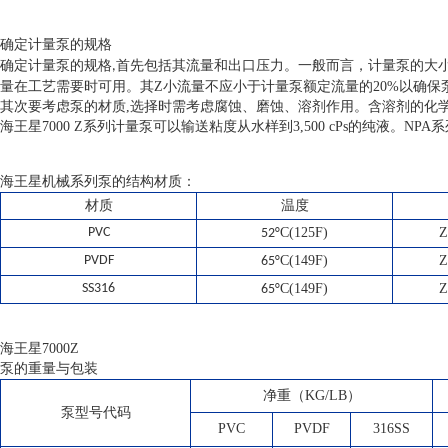
确定计量泵的规格
般而言，计量泵的大小
确定计量泵的规格,首先包括其流量和出口压力。一
量在工艺需要时可用。其Z小流量不应小于计量泵额定流量的20%以确保
其次要考虑泵的材质,选择时需考虑腐蚀、磨蚀、溶剂作用。含溶剂的化
海王星7000 Z系列计量泵可以输送粘度从水样到3,500 cPs的纯液。N
海王星机械系列泵的结构材质：
材质
温度
PVC
C(125F)
Z
52°
PVDF
C(149F)
Z
65°
SS316
C(149F)
Z
65°
海王星
7000Z
泵的重量与包装
净重（KG/LB）
泵型号代码
PVC
PVDF
316SS