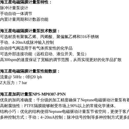
海王星电磁隔膜计量泵特性：
脉冲计量泵设计
手动自动一体调节
内置计量周期和计数器功能
海王星电磁隔膜计量泵技术数据：
可选材质有聚氯乙烯、丙烯酸、聚偏氟乙稀和316不锈钢
手动、4-20mA或脉冲输入控制
自动排气阀适用于有气体挥发性的化学品
可选外部连接功能（远程启动、液位开关、复位）
高300spm的速度保证了宽幅的调节范围，从而实现更好的化学品扩散
海王星电磁隔膜计量泵性能数据：
流量@ 50Hz：0到20 lph
Z大压力：7 bar
海王星加药计量泵NPS-MP0307-PNN
优良的加药准确度：千分级的加工精度确保了Neptune电磁驱动计量泵
高耐腐蚀性：PTFE隔膜能够耐受市场上90%以上的常规化学液体。
结构小巧：优化的结构使得Neptune电磁驱动计量泵节省空间，更便于客
多种控制方式：手动；4~20mA控制；脉冲信号控制等多种控制方式更