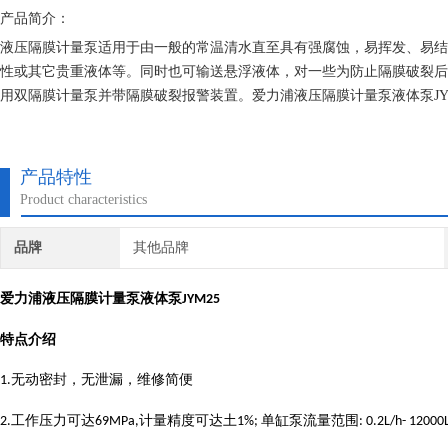
产品简介：
液压隔膜计量泵适用于由一般的常温清水直至具有强腐蚀，易挥发、易结
性或其它贵重液体等。同时也可输送悬浮液体，对一些为防止隔膜破裂后
用双隔膜计量泵并带隔膜破裂报警装置。爱力浦液压隔膜计量泵液体泵JYM25，流量1
产品特性
Product characteristics
品牌
其他品牌
爱力浦液压隔膜计量泵液体泵
JYM25
特点介绍
无动密封，无泄漏，维修简便
1.
工作压力可达
计量精度可达土
单缸泵流量范围
2.
69MPa,
1%;
: 0.2L/h- 12000