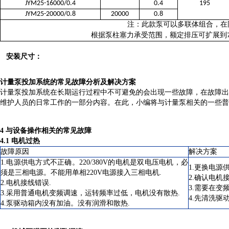
JYM25-16000/0.4
0.4
195
JYM25-20000/0.8
20000
0.8
注：此款泵可以多联体组合，在
根据泵柱塞力承受范围，额定排压可扩展到
安装尺寸：
计量泵投加系统的常见故障分析及解决方案
计量泵投加系统在长期运行过程中不可避免的会出现一些故障，在故障出
维护人员的日常工作的一部分内容。在此，小编将与计量泵相关的一些普
4 与设备操作相关的常见故障
4.1 电机过热
故障原因
解决方案
1.电源供电方式不正确。220/380V的电机是双电压电机，必
1.更换电源供
须是三相电源。不能用单相220V电源接入三相电机.
2.确认电机
2.电机接线错误.
3.需要在变
3.采用普通电机变频调速，运转频率过低，电机没有散热.
4.先清洗驱
4.泵驱动箱内没有加油。没有润滑和散热.