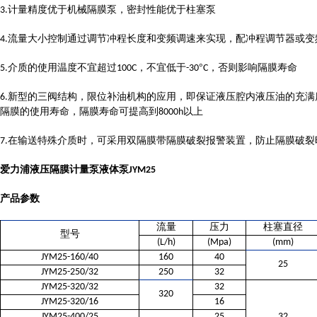
计量精度优于机械隔膜泵，密封性能优于柱塞泵
3.
流量大小控制通过调节冲程长度和变频调速来实现，配冲程调节器或变
4.
介质的使用温度不宜超过
，不宜低于
°
，否则影响隔膜寿命
5.
100C
-30
C
新型的三阀结构，限位补油机构的应用，即保证液压腔内液压油的充满
6.
隔膜的使用寿命，隔膜寿命可提高到
以上
8000h
在输送特殊介质时，可采用双隔膜带隔膜破裂报警装置，防止隔膜破裂
7.
爱力浦液压隔膜计量泵液体泵
JYM25
产品参数
流量
压力
柱塞直径
型号
(L/h)
(Mpa)
(mm)
JYM25-160/40
160
40
25
JYM25-250/32
250
32
JYM25-320/32
32
320
JYM25-320/16
16
JYM25-400/25
25
32