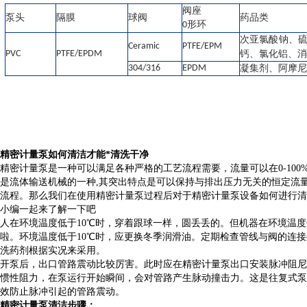
阀座
泵头
隔膜
球阀
药品类
形环
0
次亚氯酸钠、
Ceramic
PTFE/EPM
PVC
PTFE/EPDM
钙、氯化铝、
304/316
EPDM
凝集剂、阿摩尼
精密计量泵如何清洁才能*清洗干净
精密计量泵是一种可以满足各种严格的工艺流程需要，流量可以在0-10
是流体输送机械的一种,其突出特点是可以保持与排出压力无关的恒定流
流程。那么我们在使用精密计量泵过程后对于精密计量泵设备如何进行清
小编一起来了解一下吧
人在环境温度低于10℃时，穿着跟球一样，圆丢丢的。但机器在环境温度
啦。环境温度低于10℃时，应更换冬季润滑油。定期检查管线与阀的连
洗药剂根据实况来采用。
开泵后，出口管路震动比较厉害。此时应在精密计量泵出口安装脉冲阻尼
惯性阻力，在泵运行开始瞬间，会对管路产生脉动撞击力。这是往复式泵
效防止脉冲引起的管路震动。
精密计量泵清洁步骤：