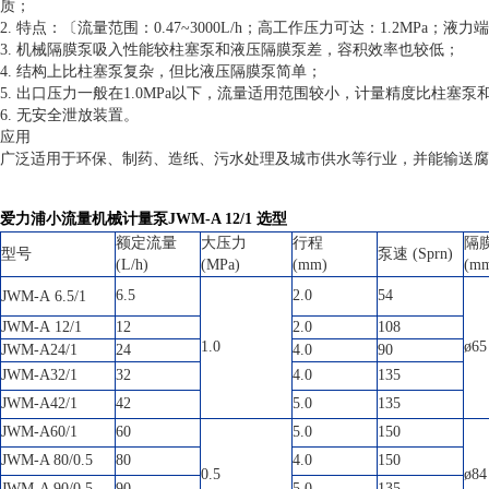
质；
2.
特点：〔流量范围：0.47~3000L/h；高
工作压力可达：1.2MPa；液力
3.
机械隔膜泵吸入性能较柱塞泵和液压隔膜泵差，容积效率也较低；
4.
结构上比柱塞泵复杂，但比液压隔膜泵简单；
5.
出口压力一般在
1.0
MPa以下，流量适用范围较小，计量精度比柱塞泵
6.
无安全泄放装置。
应用
广泛适用于环保、制药、造纸、污水处理及城市供水等行业，并能输送腐
爱力浦小流量机械计量泵JWM-A 12/1
选型
额定流量
大压力
行程
隔
型号
泵速
(Sprn)
(L/h)
(MPa)
(mm)
(m
6.5
2.0
54
JWM-A
6.5/1
JWM-A
12/1
12
2.0
108
1.0
ø
65
JWM-A24/1
24
4.0
90
JWM-A32/1
32
4.0
135
JWM-A42/1
42
5.0
135
JWM-A60/1
60
5.0
150
JWM-A 80/0.5
80
4.0
150
0.5
ø
84
JWM-A 90/0.5
90
5.0
135