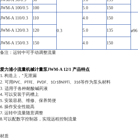
JWM-A 100/0.5
100
5.0
150
JWM-A 110/0.3
110
4.0
150
JWM-A 120/0.3
120
5.0
135
0.3
ø
96
JWM-A 150/0.3
150
4.0
150
备注：运转中可手动调整流量
爱力浦小流量机械计量泵JWM-A 12/1
​
产品特点
1. 构造上，*无泄漏
2. 可用
、
、
、
、
等作为泵头材料
PVC
PTFE
PVDF
1Cr18Ni9Ti
316
3. 适用于各种耐酸碱药液
4. 可以安装于药槽上
5. 安装容易、维修、保养简便
6. 操作安全性能高
7. 运转中流量随意调整
8.可以配数字控制器，实现远程控制流量
材质