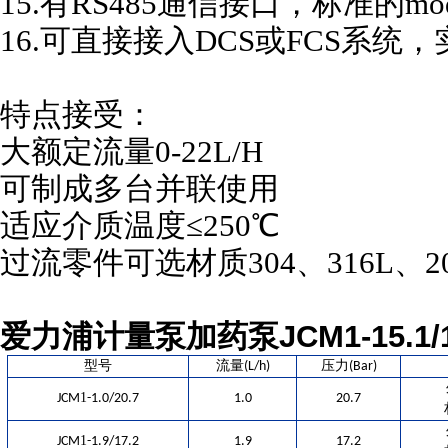
15.
有RS485通信接口，标准的mod
16.
可直接接入DCS或FCS系统
特点接受：
大额定流量
0-22L/H
可制成多台并联使用
适应介质温度≤250℃
过流零件可选材质304、316L
爱力浦计量泵加药泵JCM1-15.1/
型号
流量
压力
(L/h)
(Bar)
1
JCM
-1.0/20.7
1.0
20.7
1
JCM
-1.9/17.2
1.9
17.2