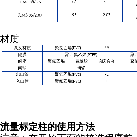
JCM3-38/5.5
38
5.5
J
3
95
2.07
CM
-95/2.07
材质
泵头材质
聚氯乙烯
PPS
(PVC)
隔膜
聚四氟乙烯
聚
(PTFE)
阀座
聚氯乙烯
氟橡胶
哈氏合金
聚
阀球
陶瓷
出口管
聚氯乙烯
PE
(PVC)
入口管
聚氯乙烯
PE
(PVC)
流量标定柱的使用方法