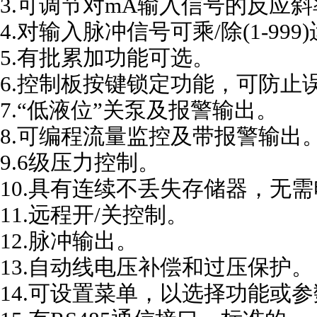
3.
可调节对mA输入信号的反应斜
4.
对输入脉冲信号可乘/除(1-999
5.
有批累加功能可选。
6.
控制板按键锁定功能，可防止
7.
“低液位”关泵及报警输出。
8.
可编程流量监控及带报警输出
9.
6级压力控制。
10.
具有连续不丢失存储器，无需
11.
远程开/关控制。
12.
脉冲输出。
13.
自动线电压
补偿
和过压保护。
14.
可设置菜单，以选择功能或参