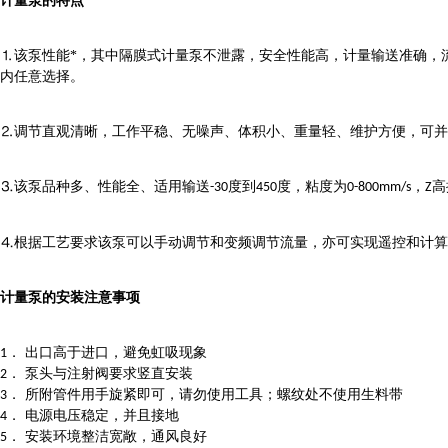
计量泵的特点
⒈该泵性能*，其中隔膜式计量泵不泄露，安全性能高，计量输送准确，
内任意选择。
⒉调节直观清晰，工作平稳、无噪声、体积小、重量轻、维护方便，可并
⒊该泵品种多、性能全、适用输送
度到
度，粘度为
，
高
-30
450
0-800mm/s
Z
⒋根据工艺要求该泵可以手动调节和变频调节流量，亦可实现遥控和计算
计量泵的安装注意
事项
． 出口高于进口，避免虹吸现象
1
． 泵头与注射阀要求竖直安装
2
． 所附管件用手旋紧即可，请勿使用工具；螺纹处不使用生料带
3
． 电源电压稳定，并且接地
4
． 安装环境整洁宽敞，通风良好
5