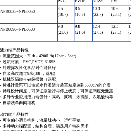
PVC
PVDF
316SS
PVC
P
8.5
8.5
10.3
10.6
1
NPB0025~NPB0050
(18.7)
(18.7)
(22.7)
(23.1)
(
9.8
9.8
12.4
12.3
1
NPB0090~NPB0500
(21.6)
(21.6)
(27.3)
(27.1)
(
液力端产品特性
• 流量范围大：2L/h - 4200L/h(12bar - 3bar)
• 过流材质：PVC,PVDF, 316SS
• 处理挥发性化学品时性能良好
• 自吸高度超过9米(30ft，选配)
• 机械双隔膜带破裂报警（选配）
• 标准计量泵可以输送水样澄清介质至粘度达到3500cPs的介质
• 特殊设计阀座，可保证泵运行与停止状态，可保证阀座无泄露
• 多种专业应用液力端设计：高粘、浆料、浓硫酸、次氯酸钠等
• 自清洗单向阀结构
动力端产品特性
• 可变偏心调节机构，流量脉动小，运行平稳
• 多种动力端配置，结构合理，满足用户特殊需求