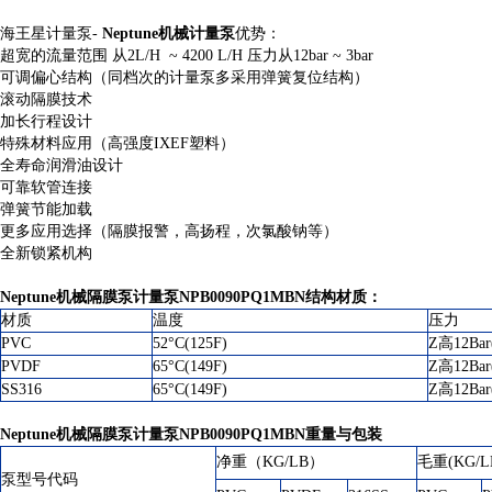
海王星计量泵-
Neptune机械计量泵
优势：
超宽的流量范围 从2L/H ~ 4200 L/H 压力从12bar ~ 3bar
可调偏心结构（同档次的计量泵多采用弹簧复位结构）
滚动隔膜技术
加长行程设计
特殊材料应用（高强度IXEF塑料）
全寿命润滑油设计
可靠软管连接
弹簧节能加载
更多应用选择（隔膜报警，高扬程，次氯酸钠等）
全新锁紧机构
Neptune机械隔膜泵计量泵NPB0090PQ1MBN
结构材质：
材质
温度
压力
PVC
52°C(125F)
Z高12Bar
PVDF
65°C(149F)
Z高12Bar
SS316
65°C(149F)
Z高12Bar
Neptune机械隔膜泵计量泵NPB0090PQ1MBN
重量与包装
净重（KG/LB）
毛重(KG/L
泵型号代码