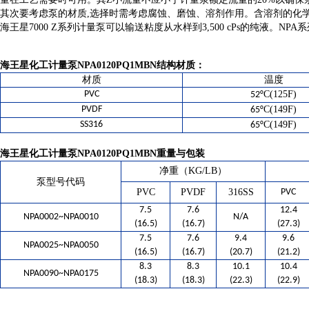
其次要考虑泵的材质,选择时需考虑腐蚀、磨蚀、溶剂作用。含溶剂的化
海王星7000 Z系列计量泵可以输送粘度从水样到3,500 cPs的纯液。N
海王星化工计量泵NPA0120PQ1MBN
结构材质：
材质
温度
PVC
C(125F)
52°
PVDF
C(149F)
65°
SS316
C(149F)
65°
海王星化工计量泵NPA0120PQ1MBN
重量与包装
净重（KG/LB）
泵型号代码
PVC
PVDF
316SS
PVC
7.5
7.6
12.4
NPA0002~NPA0010
N/A
(16.5)
(16.7)
(27.3)
7.5
7.6
9.4
9.6
NPA0025~NPA0050
(16.5)
(16.7)
(20.7)
(21.2)
8.3
8.3
10.1
10.4
NPA0090~NPA0175
(18.3)
(18.3)
(22.3)
(22.9)