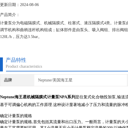
更新日期：2024-08-06
产品简介：
计量泵分为电磁隔膜式、机械隔膜式、柱塞式、液压隔膜式4类。计量泵
调节机构和曲柄连杆机构组成；缸体部件是由泵头、吸入阀组、排出阀组、柱
120L/h，压力达3.5bar。
产品特性
Product characteristics
品牌
Neptune/美国海王星
Neptune海王星机械隔膜式计量泵
NPA系列
是往复式化合物投加泵,输送流量
基于可调偏心机构的工作原理.这种设计显著地减小了压力和流量的脉冲程度.在
确定计量泵的规格
般而言，计量泵的大小
确定计量泵的规格,首先包括其流量和出口压力。一
量在工艺需要时可用。其Z小流量不应小于计量泵额定流量的20%以确保