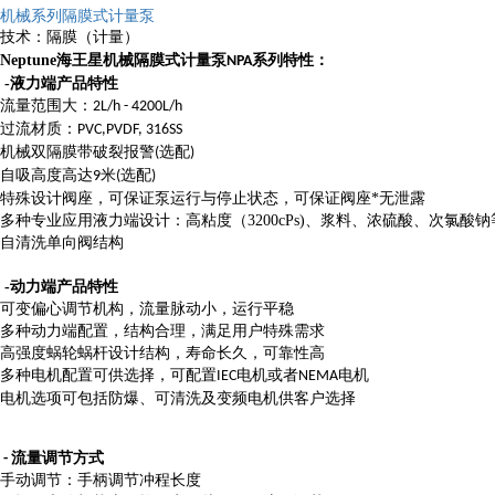
机械系列隔膜式计量泵
技术：隔膜（计量）
Neptune海王星机械隔膜式计量泵
NPA系列特性：
-液力端产品特性
流量范围大：
2L/h - 4200L/h
过流材质：
PVC,PVDF, 316SS
机械双隔膜带破裂报警
选配
(
)
自吸高度高达
米
选配
9
(
)
特殊设计阀座，可保证泵运行与停止状态，可保证阀座*无泄露
多种专业应用液力端设计：高粘度（3200cPs)、浆料、浓硫酸、次氯酸钠
自清洗单向阀结构
-动力端产品特性
可变偏心调节机构，流量脉动小，运行平稳
多种动力端配置，结构合理，满足用户特殊需求
高强度蜗轮蜗杆设计结构，寿命长久，可靠性高
多种电机配置可供选择，可配置
电机或者
电机
IEC
NEMA
电机选项可包括防爆、可清洗及变频电机供客户
选择
- 流量调节方式
手动调节：手柄调节冲程长度