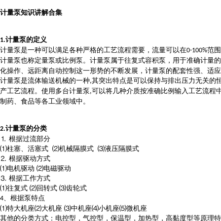
计量泵知识讲解合集
计量泵的定义
1.
计量泵是一种可以满足各种严格的工艺流程需要，流量可以在
范围
0-100%
计量泵也称定量泵或比例泵。计量泵属于往复式容积泵，用于准确计量
化操作、远距离自动控制这一形势的不断发展，计量泵的配套性强、适应
计量泵是流体输送机械的一种
其突出特点是可以保持与排出压力无关的
,
产工艺流程。使用多台计量泵
可以将几种介质按准确比例输入工艺流程
,
制药、食品等各工业领域中。
计量泵的分类
2.
⒈ 根据过流部分
⑴柱塞、活塞式 ⑵机械隔膜式 ⑶液压隔膜式
⒉ 根据驱动方式
⑴电机驱动 ⑵电磁驱动
⒊ 根据工作方式
⑴往复式 ⑵回转式 ⑶齿轮式
、根据泵特点
4
⑴特大机座⑵大机座 ⑶中机座⑷小机座⑸微机座
其他的分类方式：电控型，气控型，保温型，加热型，高黏度型等原理特