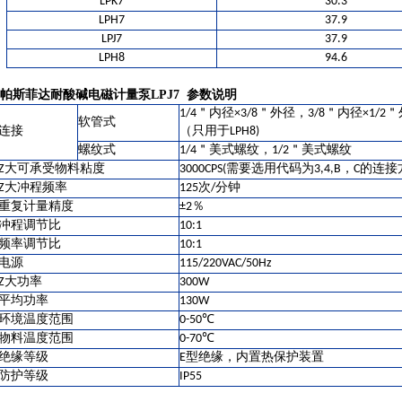
LPK7
30.3
LPH7
37.9
LPJ7
37.9
LPH8
94.6
帕斯菲达耐酸碱电磁计量泵LPJ7
参数说明
1/4＂内径×3/8＂外径，3/8＂内径×1/2
软管式
连接
（只用于LPH8)
螺纹式
1/4＂美式螺纹，1/2＂美式螺纹
Z大可承受物料粘度
3000CPS(需要选用代码为3,4,B，C的
Z大冲程频率
125次/分钟
重复计量精度
±2％
冲程调节比
10:1
频率调节比
10:1
电源
115/220VAC/50Hz
Z大功率
300W
平均功率
130W
环境温度范围
0-50℃
物料温度范围
0-70℃
绝缘等级
E型绝缘，内置热保护装置
防护等级
IP55