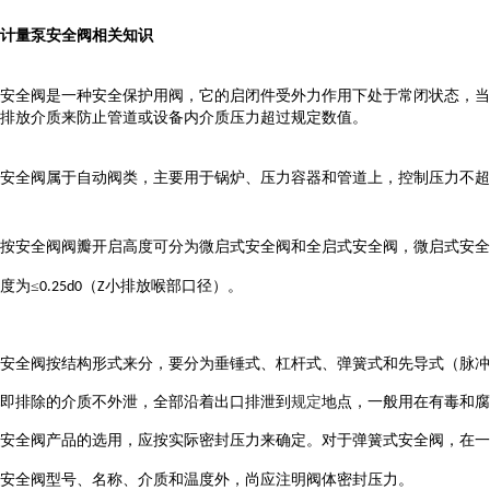
计量泵安全阀相关知识
安全阀是一种安全保护用阀，它的启闭件受外力作用下处于常闭状态，当
排放介质来防止管道或设备内介质压力超过规定数值。
安全阀属于自动阀类，主要用于锅炉、压力容器和管道上，控制压力不超
按安全阀阀瓣开启高度可分为微启式安全阀和全启式安全阀，微启式安全
度为≤
（
小排放喉部口径）。
0.25d0
Z
安全阀按结构形式来分，要分为垂锤式、杠杆式、弹簧式和先导式（脉冲
即排除的介质不外泄，全部沿着出口排泄到
规定
地点，一般用在有毒和腐
安全阀产品的选用，应按实际密封压力来确定。对于弹簧式安全阀，在一
安全阀型号、名称、介质和温度外，尚应注明阀体密封压力。