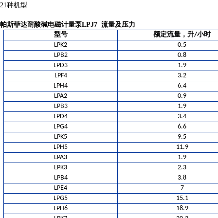
21种机型
帕斯菲达耐酸碱电磁计量泵LPJ7
流量及压力
型号
额定流量，升/小时
LPK2
0.5
LPB2
0.8
LPD3
1.9
LPF4
3.2
LPH4
6.4
LPA2
0.9
LPB3
1.9
LPD4
3.4
LPG4
6.6
LPK5
9.5
LPH5
11.9
LPA3
1.9
LPK3
2.3
LPB4
3.8
LPE4
7
LPG5
15.1
LPH6
18.9