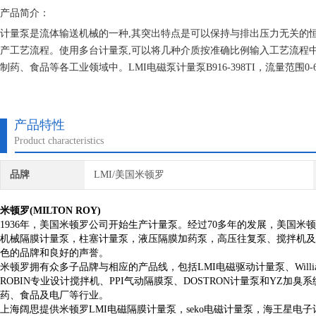
产品简介：
计量泵是流体输送机械的一种,其突出特点是可以保持与排出压力无关的
产工艺流程。使用多台计量泵,可以将几种介质按准确比例输入工艺流程
制药、食品等各工业领域中。LMI电磁泵计量泵B916-398TI，流量范围0-6.1
产品特性
Product characteristics
品牌
LMI/美国米顿罗
米顿罗(MILTON ROY)
1936年，美国米顿罗公司开始生产计量泵。经过70多年的发展，美国
机械隔膜计量泵，柱塞计量泵，液压隔膜加药泵，高压往复泵、搅拌机及
色的品牌和良好的声誉。
米顿罗拥有众多子品牌与相应的产品线，包括LMI电磁驱动计量泵、William
ROBIN专业设计搅拌机、PPI气动隔膜泵、DOSTRON计量泵和YZ
药、食品及电厂等行业。
上海阔思提供米顿罗LMI
电磁隔膜计量泵，
seko电磁计量泵，海王星