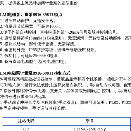
泵，提供各主流品牌加药计量泵的选型报价。
LMI电磁泵计量泵B916-398TI
​​​ 特点
1. 过压自动保护，无需安全阀。
2. 流量调节范围宽，可高达1000:1
3.便于外部自动控制，直接响应外部4~20mA信号及脉冲控制信号。
4. 运动部件简单(Simple is Best原则)，无需润滑、无转动及传动部件，
5. 模块式结构，部件便于更换，无需焊接。
6. 全密封外壳，IP65防护等级，玻璃纤维增强PP材质。
7. 低功耗，可适应25~66HZ电源。
8. 备有直源电源型可选(可电池供电)。
LMI电磁泵计量泵B916-398TI
​
控制方式
9-可编程高精度微处理器控制，带液晶显示和四个触膜键， 接收外部4~2
可对输入脉冲进行乘法或除法运算及批次累积。手动/自动方式可选。配套使用
7-接收外部脉冲信号(无源舌簧开关，晶体管或光耦触点) 控制。手动/自
冲信号进行乘法/除法运算。
1-手动调节冲程长度及冲程频率(手动双调)。频率可调范围：P12□，P13□ 0~6
0-固定冲程频率，手动调节冲程长度。
规格代码
型号
0.9
B116/B716/B916-y