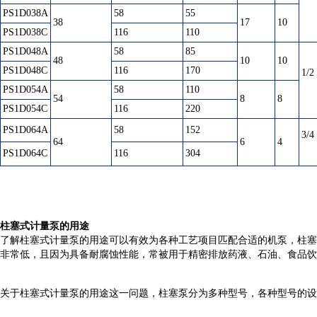
PS1D038A
58
55
38
17
10
PS1D038C
116
110
PS1D048A
58
85
48
10
10
PS1D048C
116
170
1/2
PS1D054A
58
110
54
8
8
PS1D054C
116
220
PS1D064A
58
152
3/4
64
6
4
PS1D064C
116
304
柱塞式计量泵的用途
了解柱塞式计量泵的用途可以有效为各种工艺项目匹配合适的机泵，柱塞
非常低，且因为具备耐腐蚀性能，常被用于精密排放药液、石油、食品饮
关于柱塞式计量泵的用途这一问题，柱塞泵分为多种型号，各种型号的设