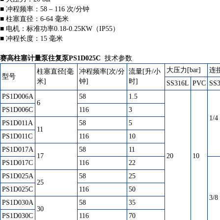
■ 冲程频率：58 – 116 次/分钟
■ 柱塞直径：6-64 毫米
■ 电机：标准功率0.18-0.25KW（IP55）
■ 冲程长度：15 毫米
赛高柱塞计量泵往复泵PS1D025C
技术参数
大压力[bar]
连
柱塞直径[毫
冲程频率[次/分
流量[升/小
型号
米]
钟]
时]
SS316L
PVC
SS
PS1D006A
58
1.5
6
PS1D006C
116
3
1/4
PS1D011A
58
5
11
PS1D011C
116
10
PS1D017A
58
11
17
20
10
PS1D017C
116
22
PS1D025A
58
25
25
PS1D025C
116
50
3/8
PS1D030A
58
35
30
PS1D030C
116
70