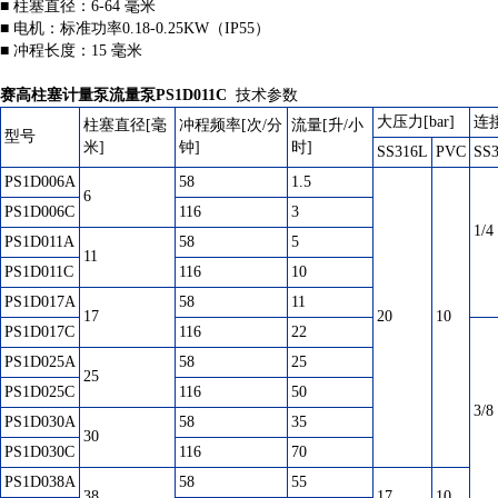
■ 柱塞直径：6-64 毫米
■ 电机：标准功率0.18-0.25KW（IP55）
■ 冲程长度：15 毫米
赛高柱塞计量泵流量泵PS1D011C
​
技术参数
大压力[bar]
连
柱塞直径[毫
冲程频率[次/分
流量[升/小
型号
米]
钟]
时]
SS316L
PVC
SS
PS1D006A
58
1.5
6
PS1D006C
116
3
1/4
PS1D011A
58
5
11
PS1D011C
116
10
PS1D017A
58
11
17
20
10
PS1D017C
116
22
PS1D025A
58
25
25
PS1D025C
116
50
3/8
PS1D030A
58
35
30
PS1D030C
116
70
PS1D038A
58
55
38
17
10