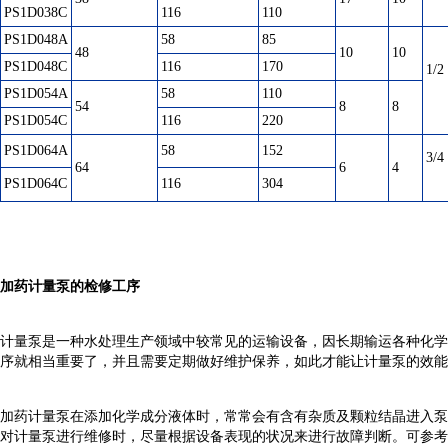
PS1D038C
116
110
PS1D048A
58
85
48
10
10
PS1D048C
116
170
1/2
PS1D054A
58
110
54
8
8
PS1D054C
116
220
PS1D064A
58
152
3/4
64
6
4
PS1D064C
116
304
加药计量泵的检修工序
计量泵是一种水处理生产领域中较常见的运输设备，因长期输运各种化学
序就相当重要了，并且需要定期做好维护保养，如此才能让计量泵的效能
加药计量泵在添加化学成分液体时，常常会有含有杂质及颗粒结晶进入泵
对计量泵进行维修时，尽量根据设备表现的状况来进行故障判断。可参