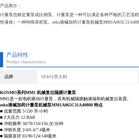
产品简介：
计量泵也称定量泵或比例泵。计量泵是一种可以满足各种严格的工艺流程需
性液体）一种特殊容积泵。seko液碱加药计量泵机械泵MM1A065C31A408
产品特性
Product characteristics
品牌
SEKO/意大利
KOSMO系列MM1
机械复位隔膜计量泵
MM1是一款电机驱动计量泵，具有机械隔膜触液端和机械复位装置。
seko液碱加药计量泵机械泵MM1A065C31A40800
特点
■ 流量范围 3-530 升/小时
■ Z大压力 12 BAR
■ 冲程频率 58/78/116/156 次/分钟
■ 冲程长度 2/4/6.4/7.4毫米
■ 隔膜直径 65/96/124/140毫米