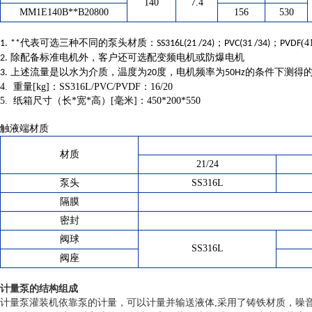
140
7.4
MM1E140B**B20800
156
530
；
；
(4
1.
**代表可选三种不同的泵头材质：SS316L(21 /24)
PVC(31 /34)
PVDF
2.
除配备标准电机外，客户还可选配变频电机或防爆电机
3.
上述流量是以水为介质，温度为20度，电机频率为50Hz的条件下测得
4. 重量[kg]：SS316L/PVC/PVDF：16/20
5. 纸箱尺寸（长*宽*高）[毫米]：450*200*550
触液端材质
材质
21/24
泵头
SS316L
隔膜
密封
阀球
SS316L
阀座
计量泵的结构组成
计量泵灌装机依靠泵的计量，可以计量并输送液体,采用了铸铁材质，噪