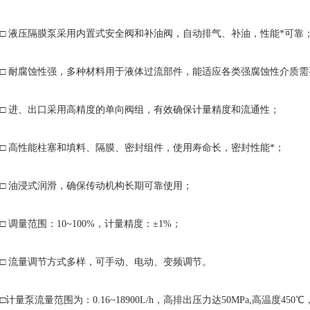
□ 液压隔膜泵采用内置式安全阀和补油阀，自动排气、补油，性能*可靠
□ 耐腐蚀性强，多种材料用于液体过流部件，能适应各类强腐蚀性介质需
□ 进、出口采用高精度的单向阀组，有效确保计量精度和流通性；
□ 高性能柱塞和填料、隔膜、密封组件，使用寿命长，密封性能*；
□ 油浸式润滑，确保传动机构长期可靠使用；
□ 调量范围：10~100%，计量精度：±1%；
□ 流量调节方式多样，可手动、电动、变频调节。
□计量泵流量范围为：0.16~18900L/h，高排出压力达50MPa,高温度450℃，