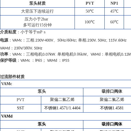
泵头材质
PVT
NP1
大背压下连续运行
50℃
45℃
压力小于2bar
100℃
60℃
多可运行15分钟
介质粘度
：小于等于mP·s
.
、
0
0
;
.
电源
：VAMc：三相
230V-400V
5
Hz/6
Hz;
单相.230V. 50Hz
115V
60Hz
0
80
VAMd：23
V/3
V. 50Hz
率
：
.
0.06k
。
d：
功
：VAMc
三相电机0.07kW
单相电机
W
VAM
单相电机0.12k
等
：
；
：
保护
级
：VAMc
lP65
VAMd
IP55
过流部件材质
VAMc
泵头
吸排口阀体
PVT
聚偏二氟乙烯
聚偏二氟乙烯
SST
不锈钢1.4571/1.4404
1.4581
不锈钢
VAMd
泵
口阀
头
吸排
体