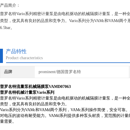
产品简介：
普罗名特Vario系列精密计量泵是由电机驱动的机械隔膜计量泵，是一
类型，使其具有良好的品质和竞争力。Vario系列分为VAMc和VAMd两个系
6.5bar。
产品特性
Product characteristics
品牌
prominent/德国普罗名特
普罗名特流量泵机械隔膜泵VAMD07063
普罗名特机械计量泵Vario系列
普罗名特Vario
系列精密计
量
泵是由电机驱动的
机械隔膜计量
泵
，
是一种
类型
，使其具有良好的品质和竞争力。
Vario系列分为VAMc和VAMd两个系列，
VAMc系列操作简便
，
安全可
靠。
对电压的波动有耐受能
力。
VAMd系列提供多种泵头材质
，
宽范
围
的计量
量需要。