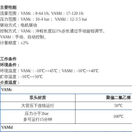
主要性能
流量
范
围：
VAMc：8
-64 l/h; VAMd：17-120 l/h
压力范围：VAMc：
10
-
4 b
ar； VAMd：12-3.5 bar
驱动方式：电机驱动
控制方式：VAMc：
冲程长度以1%步长通过手动旋钮调节。
VAMd：
手动
、
自动控制。
计量
精度：
±2%
工作条件
环境条件：
环境温度：VAMc：-10℃~+45℃；VAMd：-10℃~+40℃
贮存温度：-10℃~+50℃
介质温度：
VAMc
泵头材质
聚偏二氟乙烯
大背压下连续运行
50℃
压力小于2bar
100℃
多可运行15分钟
VAMd