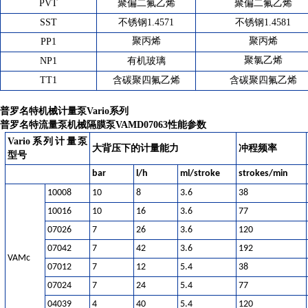
PVT
聚偏二氟
聚偏二氟
乙烯
乙烯
SST
1.4571
1
.
4581
不锈钢
不锈钢
PP
1
聚丙烯
聚丙烯
NP
1
璃
聚氯乙烯
有机玻
TT1
碳
四氟乙烯
碳
四氟乙烯
含
聚
含
聚
普罗名特机械计量泵Vario系列
普罗名特流量泵机械隔膜泵VAMD07063
性能参数
Vario
系列计量泵
大背压下的计量能力
冲程频率
型号
bar
l/h
ml/stroke
strokes/min
10008
10
8
3.6
38
10016
10
16
3.6
77
07026
7
26
3.6
120
07042
7
42
3.6
192
VAMc
07012
7
12
5.4
38
07024
7
24
5.4
77
04039
4
40
5.4
120