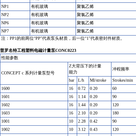
NP1
有机玻璃
聚氯乙烯
NP2
有机玻璃
聚氯乙烯
NP6
有机玻璃
聚氯乙烯
NP7
有机玻璃
聚氯乙烯
注：PP1的前两位“PP”代表泵头材质，后一位“1”代表密封件材质。
普罗名特工程塑料电磁计量泵CONC0223
性能参数
Z大背压下的计量
冲程频率
能力
CONCEPT c 系列计量泵型号
bar
L/h
Ml/stroke
Strokes/min
1600
16
0.72
0.20
60
1601
16
1.14
0.20
90
1602
16
1.44
0.20
120
1603
16
2.10
0.20
180
1001
10
2.28
0.42
90
1002
10
3.12
0.43
120