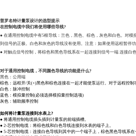
普罗名特计量泵设计的选型提示
在控制电缆中我们将使用哪些导线?
●
在通用控制电缆中有5根导线：兰色，黑色、棕色，灰色和白色。对模
到信号的正极。白色和灰色的导线没有使用。注意：如果使用远程暂停功
●
对触点信号控制，将棕色和黑色导线系在一起连接到信号一端.连接白色
对于通用控制电缆，不同颜色导线的功能是什么?
黑色：公用端
棕色
：
远程开/关(+)黑色和棕色连接在一起才能使泵运行。对于远程控
白色
：
脉冲控制
蓝色
：
模拟量控制(必须选择模拟量控制选项)
灰色
：
辅助频率控制
如何将计量泵连接到水表上?
●
将通用控制电缆插头插到计量泵的前端插槽。
●
2-芯控制电缆：将棕色线和白色导线连接到水表的端子上。
●
5-芯控制电缆：连接白色导线到其中的一个端子上，棕色黑色导线系