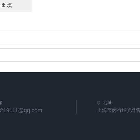
箱
地址
0219111@qq.com
上海市闵行区光华路