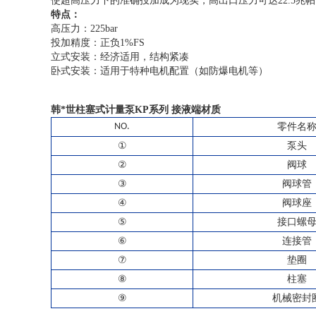
使超高压力下的准确投加成为现实，高出口压力可达
22.5兆
特点：
高压力：
225bar
投加精度：正负1%FS
立式安装：经济适用，结构紧凑
卧式安装：适用于特种电机配置（如防爆电机等）
韩*世柱塞式计量泵KP系列
接液端材质
NO.
零件名
①
泵头
②
阀球
③
阀球管
④
阀球座
⑤
接口螺
⑥
连接管
⑦
垫圈
⑧
柱塞
⑨
机械密封