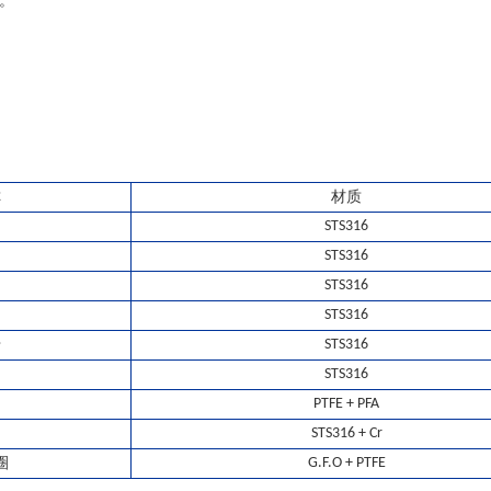
帕。
称
材质
STS316
STS316
STS316
STS316
母
STS316
STS316
PTFE + PFA
STS316 + Cr
圈
G.F.O + PTFE