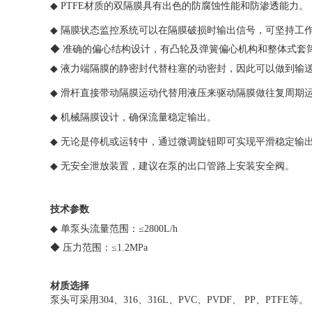
◆
PTFE材质的双隔膜具有出色的防腐蚀性能和防渗透能力。
◆
隔膜状态监控系统可以在隔膜破损时输出信号，可坚持工
◆
准
确的偏心结构设计，有凸轮及弹簧偏心机构和整体式套
◆
液力端隔膜的静密封代替柱塞的动密封，因此可以做到输送
◆
滑杆直接带动隔膜运动代替用液压来驱动隔膜做往复周期运
◆
机械隔膜设计，确保流量稳定输出。
◆
无论是停机或运转中，通过微调旋钮即可实现平滑稳定输
◆
无安全泄放装置，建议在泵的出口管路上安装安全阀。
技术参数
◆
单泵头流量范围：≤
2800L/h
◆
压力范围：
≤
1.2MPa
材质选择
泵头可采用
304、316、316L、PVC、PVDF、 PP、PTFE等。