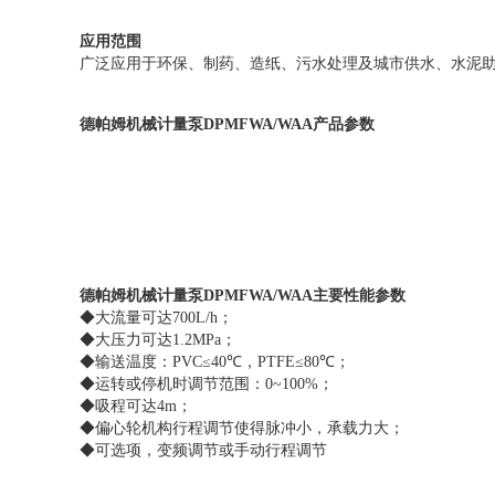
应用范围
广泛应用于环保、制药、造纸、污水处理及城市供水、水泥
德帕姆机械计量泵DPMFWA/WAA
产品参数
德帕姆机械计量泵DPMFWA/WAA
主要性能参数
◆大流量可达700L/h；
◆大压力可达1.2MPa；
◆输送温度：PVC≤40℃，PTFE≤80℃；
◆运转或停机时调节范围：0~100%；
◆吸程可达4m；
◆偏心轮机构行程调节使得脉冲小，承载力大；
◆可选项，变频调节或手动行程调节