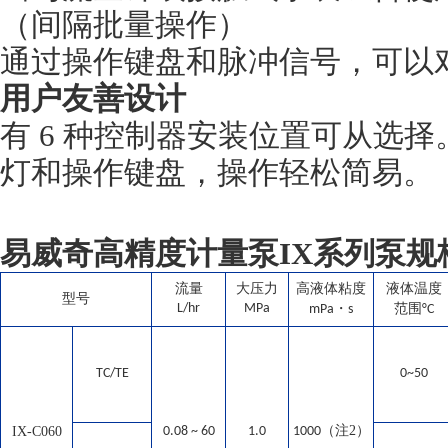
（
间隔批量操作
）
通过操作键盘和脉冲信号，可以
用户友善设计
有 6 种控制器安装位置可从选择。
灯和操作键盘，操作轻松简易。
易威奇高精度计量泵IX系列
泵规
流量
大压力
高液体粘度
液体温度
型号
L/hr
MPa
・
范围
mPa
s
°C
TC/TE
0~50
（注2）
IX-C060
0.08 ~ 60
1.0
1000