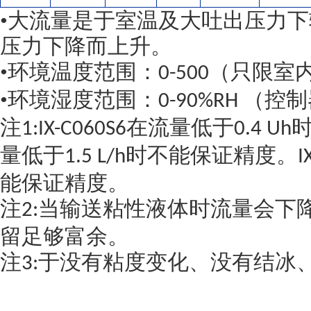
•
大流量是于室温及大吐出压力下
压力下降而上升。
•环境温度范围：
（
只限室
0-500
•环境湿度范围
：
（控制
0-90%RH
注
在流量低于
1:IX-C060S6
0.4 Uh
量低于
时不能保证精度。
1.5 L/h
I
能保证精度。
注
当输送粘性液体时流量会下
2:
留足够富余。
注
于没有粘度变化、没有结冰
3: