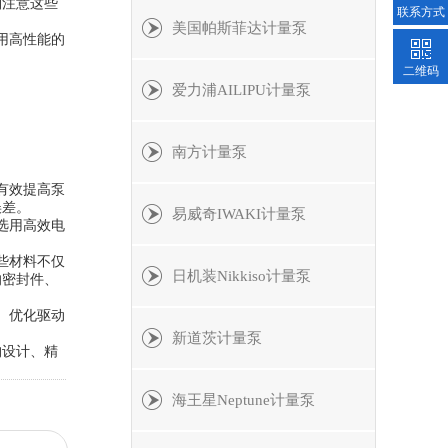
别注意这些
联系方式
美国帕斯菲达计量泵
用高性能的
二维码
爱力浦AILIPU计量泵
南方计量泵
有效提高泵
误差。
易威奇IWAKI计量泵
选用高效电
些材料不仅
日机装Nikkiso计量泵
的密封件、
、优化驱动
新道茨计量泵
构设计、精
海王星Neptune计量泵