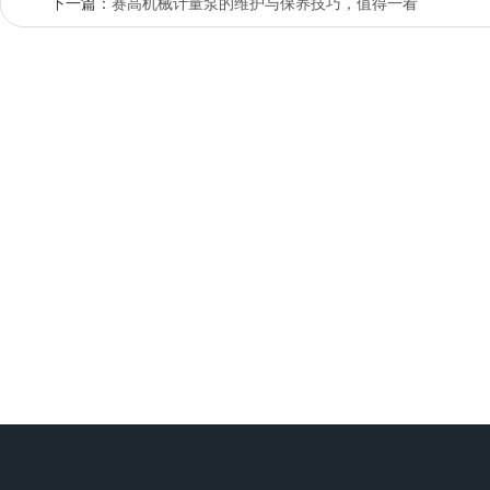
下一篇：
赛高机械计量泵的维护与保养技巧，值得一看