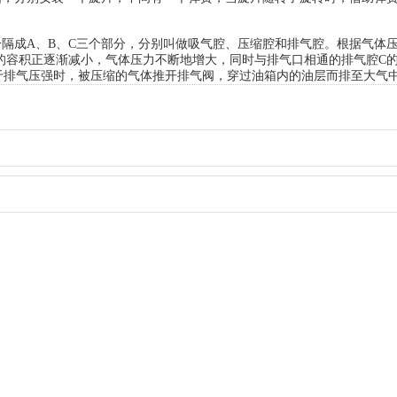
。
成A、B、C三个部分，分别叫做吸气腔、压缩腔和排气腔。根据气体
的容积正逐渐减小，气体压力不断地增大，同时与排气口相通的排气腔C
于排气压强时，被压缩的气体推开排气阀，穿过油箱内的油层而排至大气