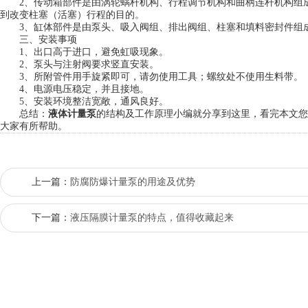
2、传动箱部件是由涡轮蜗杆机构、行程调节机构和曲柄连杆机构组成
到改变柱塞（活塞）行程的目的。
3、缸体部件是由泵头、吸入阀组、排出阀组、柱塞和填料密封件组
三、安装事项
1、出口高于进口，避免虹吸现象。
2、泵头与注射阀要求竖直安装。
3、所附管件用手旋紧即可，请勿使用工具；螺纹处不使用生料带。
4、电源电压稳定，并且接地。
5、安装环境整洁宽敞，通风良好。
总结：
液体计量泵
的结构及工作原理小编就分享到这里，看完本文您
大家有所帮助。
上一篇：
防腐防爆计量泵的用途及优势
下一篇：
液压隔膜计量泵的特点，值得收藏起来